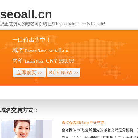
seoall.cn
您正在访问的域名可以转让!This domain name is for sale!
一口价出售中！
域名
seoall.cn
Domain Name:
售价
CNY 999.00
Listing Price:
立即购买
BUY NOW
>>
>>
域名交易方式：
通过金名网(4.cn) 中介交易
金名网(4.cn)是全球领先的域名交易服务机
简单、安全、专业的第三方服务！ 为了保证交