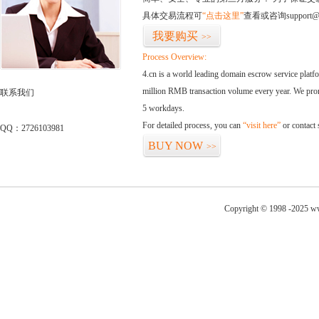
具体交易流程可
“点击这里”
查看或咨询support@
我要购买
>>
Process Overview:
4.cn is a world leading domain escrow service plat
million RMB transaction volume every year. We promi
联系我们
5 workdays.
For detailed process, you can
“visit here”
or contact
QQ：2726103981
BUY NOW
>>
Copyright © 1998 -2025 ww